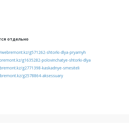
тся отдельно
//webremont.kz/g571262-shtorki-dlya-pryamyh
ebremont.kz/g1635282-polovinchatye-shtorki-dlya
ebremont.kz/g2771398-kaskadnye-smesiteli
ebremont.kz/g2578864-aksessuary