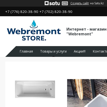
Создать сайт
на Satu.kz
+7 (776) 820-38-90
+7 (702) 820-38-90
Интернет - магазин
"Webremont"
Главная
Товары и услуги
Акции!!!
Контакт