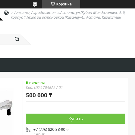
Корзина
г. Алматы, Аэродромная. г.Астана, ул.Жубан Молдагалиев, д. 6,
корпус 1.(вход за остановкой Жагалау-4), Астана, Казахстан
В наличии
Код:
UBA170ARA2V-01
500 000 ₸
Купить
+7 (776) 820-38-90
Серик