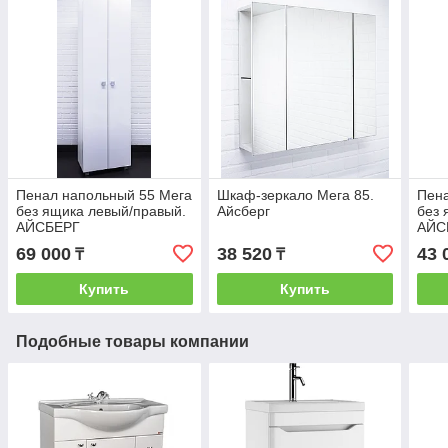
Пенал напольный 55 Мега
Шкаф-зеркало Мега 85.
Пена
без ящика левый/правый.
Айсберг
без 
АЙСБЕРГ
АЙС
69 000
38 520
43 
₸
₸
Купить
Купить
Подобные товары компании