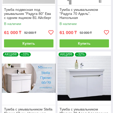
Тумба подвесная под
Тумба с умывальником
умывальник "Радуга 80" Ева
"Радуга 70 Адель".
с одним ящиком В1 Айсберг
Напольная
В наличии
В наличии
61 000
61 000
₸
₸
92 000 ₸
92 000 ₸
Купить
Купить
АКЦИЯ!
–33%
АКЦИЯ!
–32%
Тумба с умывальником Stella
Тумба с умывальником