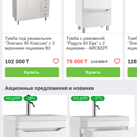
Тумба под умывальник
Тумба с раковиной
Тумб
"Элеганс 85 Классик" с 3
"Радуга 60 Ева" с 2
"Эле
верхними ящиками В3
ящиками - АЙСБЕРГ
ящик
АЙСБЕРГ
102 000
79 000
128
₸
₸
113 000 ₸
Купить
Купить
Акционные предложения и новинки
АКЦИЯ!
–38%
АКЦИЯ!
–37%