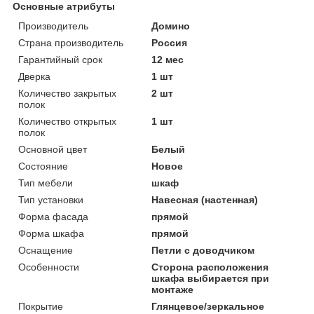
Основные атрибуты
Производитель
Домино
Страна производитель
Россия
Гарантийный срок
12 мес
Дверка
1 шт
Количество закрытых
2 шт
полок
Количество открытых
1 шт
полок
Основной цвет
Белый
Состояние
Новое
Тип мебели
шкаф
Тип установки
Навесная (настенная)
Форма фасада
прямой
Форма шкафа
прямой
Оснащение
Петли с доводчиком
Особенности
Сторона расположения
шкафа выбирается при
монтаже
Покрытие
Глянцевое/зеркальное