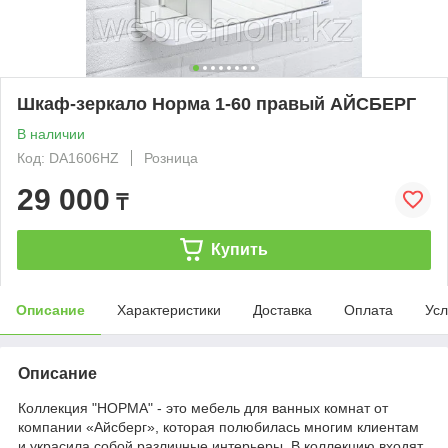
Шкаф-зеркало Норма 1-60 правый АЙСБЕРГ
В наличии
Код: DA1606HZ
Розница
29 000
₸
Купить
Описание
Характеристики
Доставка
Оплата
Усл
Описание
Коллекция "НОРМА" - это мебель для ванных комнат от
компании «Айсберг», которая полюбилась многим клиентам
и украсила собой различные интерьеры. В коллекцию входят