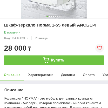
Шкаф-зеркало Норма 1-55 левый АЙСБЕРГ
В наличии
Код: DA1603HZ
Розница
28 000
₸
Купить
Описание
Характеристики
Доставка
Оплата
Усл
Описание
Коллекция "НОРМА" - это мебель для ванных комнат от
компании «Айсберг», которая полюбилась многим клиентам
и украсила собой различные интерьеры. В коллекцию входят