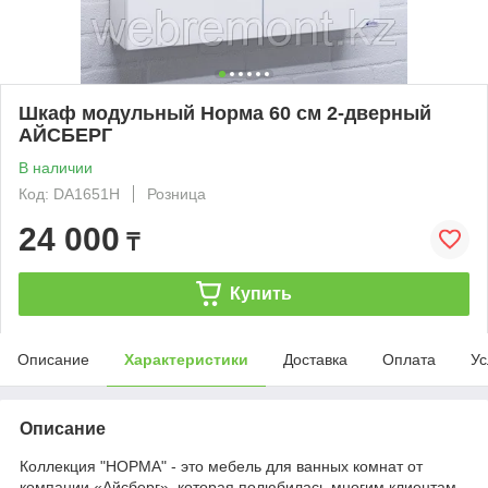
Шкаф модульный Норма 60 см 2-дверный
АЙСБЕРГ
В наличии
Код: DA1651H
Розница
24 000
₸
Купить
Описание
Характеристики
Доставка
Оплата
Ус
Описание
Коллекция "НОРМА" - это мебель для ванных комнат от
компании «Айсберг», которая полюбилась многим клиентам