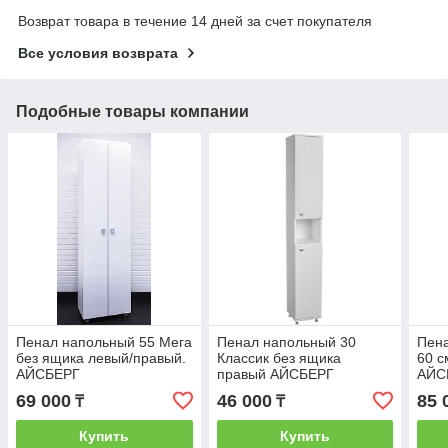
Возврат товара в течение 14 дней за счет покупателя
Все условия возврата
Подобные товары компании
Пенал напольный 55 Мега
Пенал напольный 30
Пен
без ящика левый/правый.
Классик без ящика
60 с
АЙСБЕРГ
правый АЙСБЕРГ
АЙС
69 000
46 000
85 
₸
₸
Купить
Купить