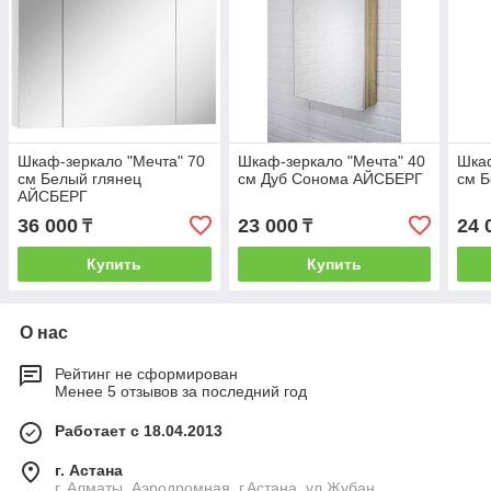
Шкаф-зеркало "Мечта" 70
Шкаф-зеркало "Мечта" 40
Шкаф
см Белый глянец
см Дуб Сонома АЙСБЕРГ
см 
АЙСБЕРГ
36 000
23 000
24 
₸
₸
Купить
Купить
О нас
Рейтинг не сформирован
Менее 5 отзывов за последний год
Работает с 18.04.2013
г. Астана
г. Алматы, Аэродромная. г.Астана, ул.Жубан