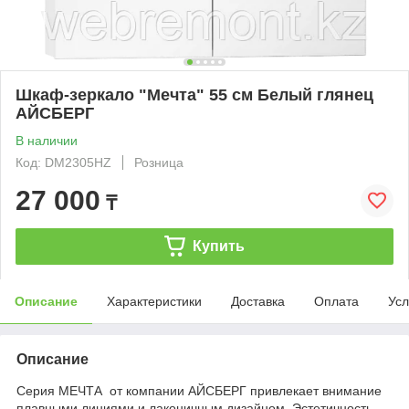
Шкаф-зеркало "Мечта" 55 см Белый глянец
АЙСБЕРГ
В наличии
Код: DM2305HZ
Розница
27 000
₸
Купить
Описание
Характеристики
Доставка
Оплата
Усл
Описание
Серия МЕЧТА от компании АЙСБЕРГ привлекает внимание
плавными линиями и лаконичным дизайном. Эстетичность