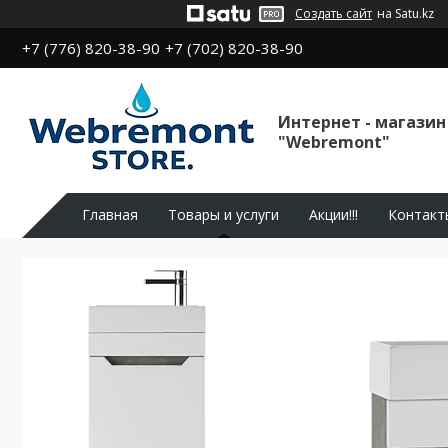
Создать сайт
на Satu.kz
+7 (776) 820-38-90
+7 (702) 820-38-90
Интернет - магазин
"Webremont"
Главная
Товары и услуги
Акции!!!
Контакт