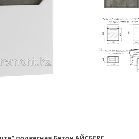
чта" подвесная Бетон АЙСБЕРГ