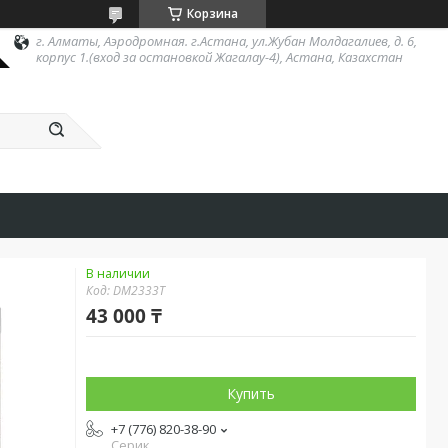
Корзина
г. Алматы, Аэродромная. г.Астана, ул.Жубан Молдагалиев, д. 6,
корпус 1.(вход за остановкой Жагалау-4), Астана, Казахстан
В наличии
Код:
DM2333T
43 000 ₸
Купить
+7 (776) 820-38-90
Серик