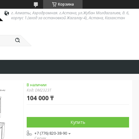
Корзина
г. Алматы, Аэродромная. г.Астана, ул.Жубан Молдагалиев, д. 6,
корпус 1.(вход за остановкой Жагалау-4), Астана, Казахстан
В наличии
Код:
DM2323T
104 000 ₸
Купить
+7 (776) 820-38-90
Серик