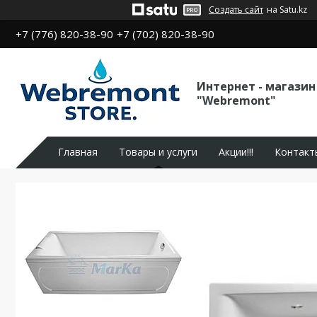
Создать сайт
на Satu.kz
+7 (776) 820-38-90
+7 (702) 820-38-90
Интернет - магазин
"Webremont"
Главная
Товары и услуги
Акции!!!
Контакт