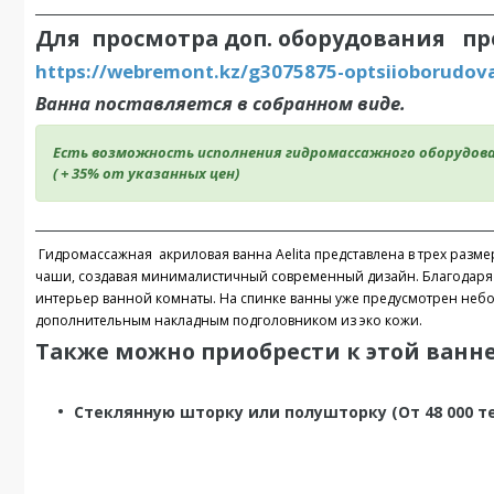
_____________________________________________________________________
Для просмотра доп. оборудования пр
https://webremont.kz/g3075875-optsiioborudov
Ванна поставляется в собранном виде.
Есть возможность исполнения гидромассажного оборудова
( + 35% от указанных цен)
_____________________________________________________________________
Гидромассажная акриловая ванна Aelita представлена в трех разме
чаши, создавая минималистичный современный дизайн. Благодаря 
интерьер ванной комнаты. На спинке ванны уже предусмотрен неб
дополнительным накладным подголовником из эко кожи.
Также можно приобрести к этой ванн
Стеклянную шторку или полушторку (От 48 000 