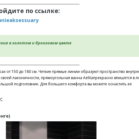
___________________________________________
ойдите по ссылке:
anieaksessuary
ния в золотом и бронзовом цвете
___________________________________________
рах от 150 до 180 см. Четкие прямые линии образуют пространство внутр
своей лаконичности, прямоугольная ванна Aelitaпрекрасно впишется в 
ольшой подголовник. Для большего комфорта вы можете оснастить ее
е:
тенге)