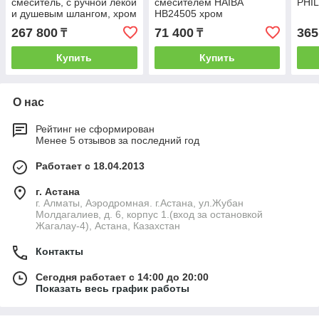
смеситель, с ручной лекой
смесителем HAIBA
PHIL
и душевым шлангом, хром
HB24505 хром
267 800
71 400
365
₸
₸
Купить
Купить
О нас
Рейтинг не сформирован
Менее 5 отзывов за последний год
Работает с 18.04.2013
г. Астана
г. Алматы, Аэродромная. г.Астана, ул.Жубан
Молдагалиев, д. 6, корпус 1.(вход за остановкой
Жагалау-4), Астана, Казахстан
Контакты
Сегодня работает с 14:00 до 20:00
Показать весь график работы