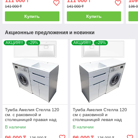
111 000
111 000
109
₸
₸
стиральной машиной
стиральной машиной
маш
141 000 ₸
141 000 ₸
136 0
Купить
Купить
Акционные предложения и новинки
АКЦИЯ!!!
–29%
АКЦИЯ!!!
–29%
Тумба Амелия Стелла 120
Тумба Амелия Стелла 120
см. с раковиной и
см с раковиной и
столешницей правая над
столешницей левая над
стиральной машиной. РФ
стиральной машиной. РФ
В наличии
В наличии
96 000
96 000
₸
₸
136 000 ₸
136 000 ₸