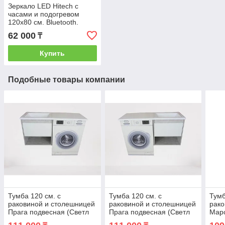
Зеркало LED Hitech с
часами и подогревом
120х80 см. Bluetooth.
62 000
₸
Купить
Подобные товары компании
Тумба 120 см. с
Тумба 120 см. с
Тумб
раковиной и столешницей
раковиной и столешницей
рако
Прага подвесная (Светл
Прага подвесная (Светл
Марс
бетон) левая над
бетон) правая над
прав