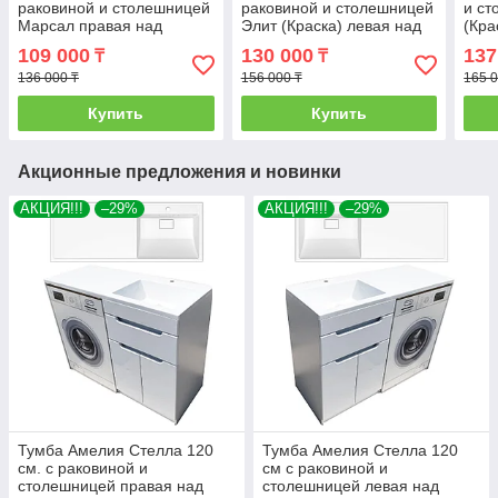
раковиной и столешницей
раковиной и столешницей
и ст
Марсал правая над
Элит (Краска) левая над
(Кра
стиральной машиной. РФ
стиральной машиной. РФ
прав
109 000
130 000
137
₸
₸
маш
136 000 ₸
156 000 ₸
165 0
Купить
Купить
Акционные предложения и новинки
АКЦИЯ!!!
–29%
АКЦИЯ!!!
–29%
Тумба Амелия Стелла 120
Тумба Амелия Стелла 120
см. с раковиной и
см с раковиной и
столешницей правая над
столешницей левая над