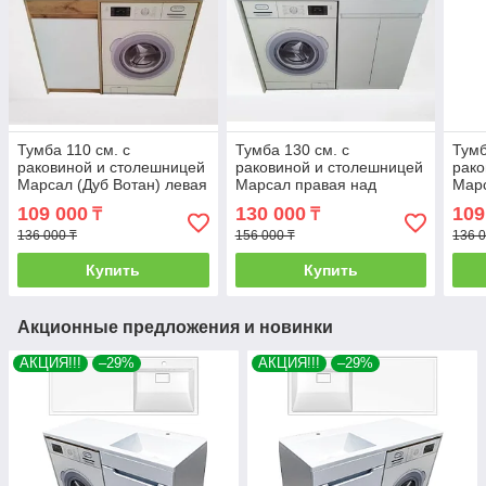
Тумба 110 см. с
Тумба 130 см. с
Тумб
раковиной и столешницей
раковиной и столешницей
рако
Марсал (Дуб Вотан) левая
Марсал правая над
Марс
над стиральной машиной.
стиральной машиной. РФ
прав
109 000
130 000
109
₸
₸
РФ
маш
136 000 ₸
156 000 ₸
136 0
Купить
Купить
Акционные предложения и новинки
АКЦИЯ!!!
–29%
АКЦИЯ!!!
–29%