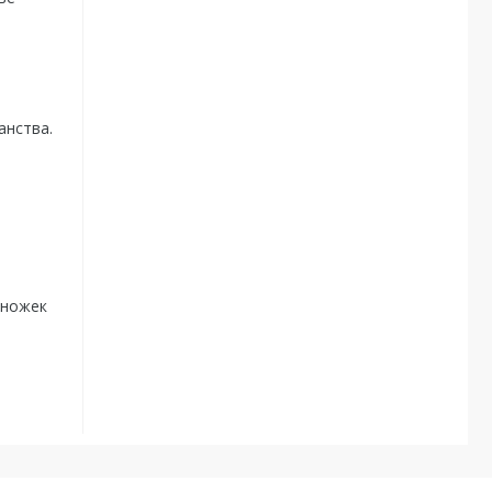
анства.
 ножек