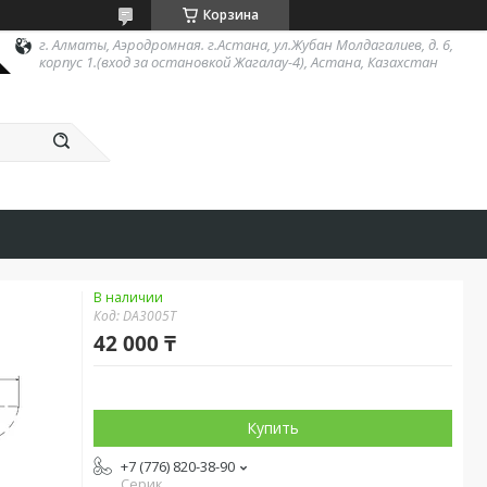
Корзина
г. Алматы, Аэродромная. г.Астана, ул.Жубан Молдагалиев, д. 6,
корпус 1.(вход за остановкой Жагалау-4), Астана, Казахстан
В наличии
Код:
DA3005T
42 000 ₸
Купить
+7 (776) 820-38-90
Серик