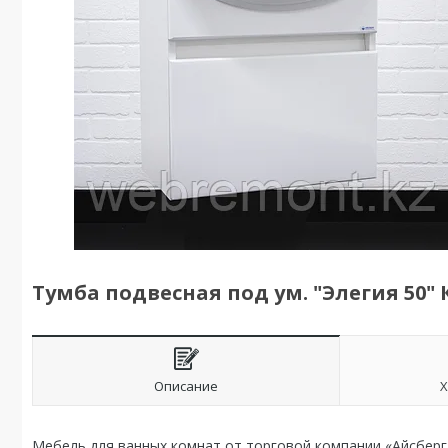
Тумба подвесная под ум. "Элегия 50" 
Описание
Х
Мебель для ванных комнат от торговой компании «Айсберг