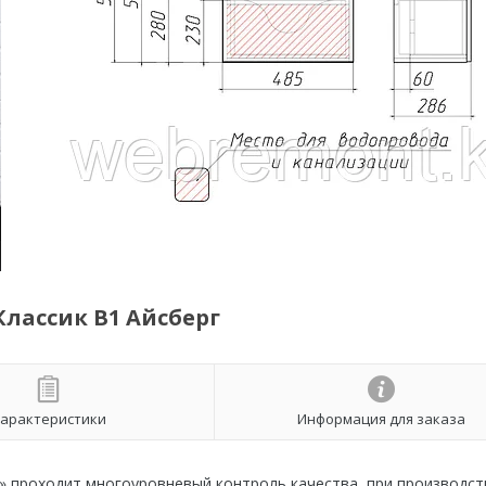
Классик В1 Айсберг
арактеристики
Информация для заказа
» проходит многоуровневый контроль качества, при производст