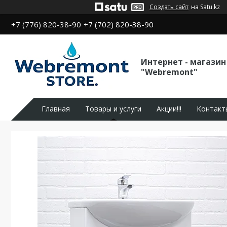
Создать сайт
на Satu.kz
+7 (776) 820-38-90
+7 (702) 820-38-90
Интернет - магазин
"Webremont"
Главная
Товары и услуги
Акции!!!
Контакт