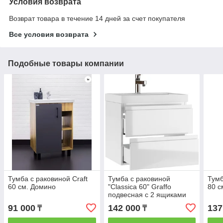
Условия возврата
Возврат товара в течение 14 дней за счет покупателя
Все условия возврата
Подобные товары компании
Тумба с раковиной Craft
Тумба с раковиной
Тумб
60 см. Домино
"Classica 60" Graffo
80 с
подвесная с 2 ящиками
Белый Глянец Домино
91 000
142 000
137
₸
₸