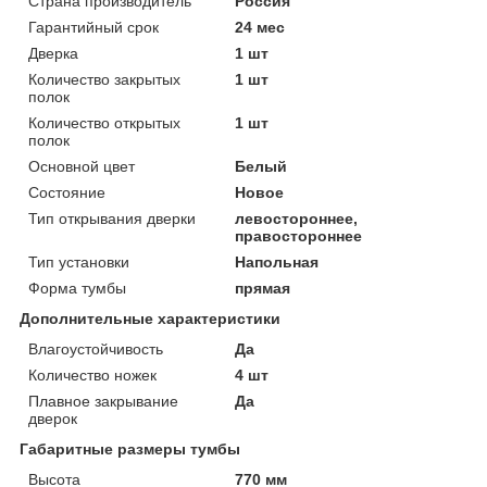
Страна производитель
Россия
Гарантийный срок
24 мес
Дверка
1 шт
Количество закрытых
1 шт
полок
Количество открытых
1 шт
полок
Основной цвет
Белый
Состояние
Новое
Тип открывания дверки
левостороннее,
правостороннее
Тип установки
Напольная
Форма тумбы
прямая
Дополнительные характеристики
Влагоустойчивость
Да
Количество ножек
4 шт
Плавное закрывание
Да
дверок
Габаритные размеры тумбы
Высота
770 мм