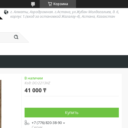
Корзина
г. Алматы, Аэродромная. г.Астана, ул.Жубан Молдагалиев, д. 6,
корпус 1.(вход за остановкой Жагалау-4), Астана, Казахстан
В наличии
Код:
DCr2213HZ
41 000 ₸
Купить
+7 (776) 820-38-90
Серик