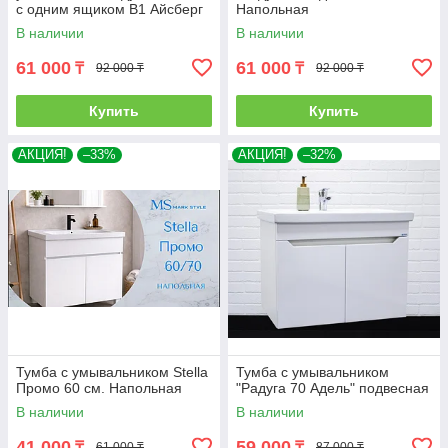
с одним ящиком В1 Айсберг
Напольная
В наличии
В наличии
61 000
61 000
₸
₸
92 000 ₸
92 000 ₸
Купить
Купить
АКЦИЯ!
–33%
АКЦИЯ!
–32%
Тумба с умывальником Stella
Тумба с умывальником
Промо 60 см. Напольная
"Радуга 70 Адель" подвесная
В наличии
В наличии
41 000
59 000
₸
₸
61 000 ₸
87 000 ₸