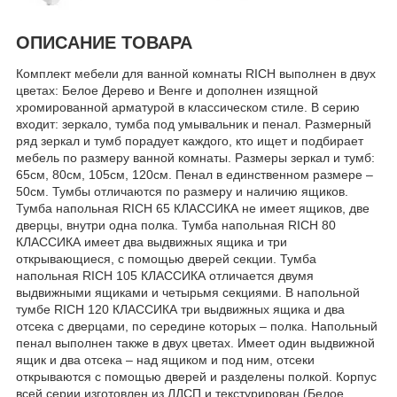
ОПИСАНИЕ ТОВАРА
Комплект мебели для ванной комнаты RICH выполнен в двух
цветах: Белое Дерево и Венге и дополнен изящной
хромированной арматурой в классическом стиле. В серию
входит: зеркало, тумба под умывальник и пенал. Размерный
ряд зеркал и тумб порадует каждого, кто ищет и подбирает
мебель по размеру ванной комнаты. Размеры зеркал и тумб:
65см, 80см, 105см, 120см. Пенал в единственном размере –
50см. Тумбы отличаются по размеру и наличию ящиков.
Тумба напольная RICH 65 КЛАССИКА не имеет ящиков, две
дверцы, внутри одна полка. Тумба напольная RICH 80
КЛАССИКА имеет два выдвижных ящика и три
открывающиеся, с помощью дверей секции. Тумба
напольная RICH 105 КЛАССИКА отличается двумя
выдвижными ящиками и четырьмя секциями. В напольной
тумбе RICH 120 КЛАССИКА три выдвижных ящика и два
отсека с дверцами, по середине которых – полка. Напольный
пенал выполнен также в двух цветах. Имеет один выдвижной
ящик и два отсека – над ящиком и под ним, отсеки
открываются с помощью дверей и разделены полкой. Корпус
всей серии изготовлен из ЛДСП и текстурирован (Белое