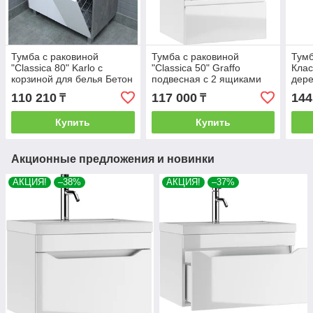
Тумба с раковиной
Тумба с раковиной
Тумб
"Classica 80" Karlo с
"Classica 50" Graffo
Клас
корзиной для белья Бетон
подвесная с 2 ящиками
дере
Домино
Белый Глянец Домино
110 210
117 000
144
₸
₸
Купить
Купить
Акционные предложения и новинки
АКЦИЯ!
–38%
АКЦИЯ!
–37%