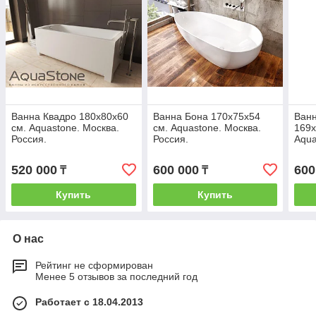
Ванна Квадро 180х80х60
Ванна Бона 170х75х54
Ван
см. Aquastone. Москва.
см. Aquastone. Москва.
169х
Россия.
Россия.
Aqua
Росс
520 000
600 000
600
₸
₸
Купить
Купить
О нас
Рейтинг не сформирован
Менее 5 отзывов за последний год
Работает с 18.04.2013