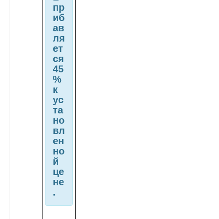
пр
иб
ав
ля
ет
ся
45
%
к
ус
та
но
вл
ен
но
й
це
не
.