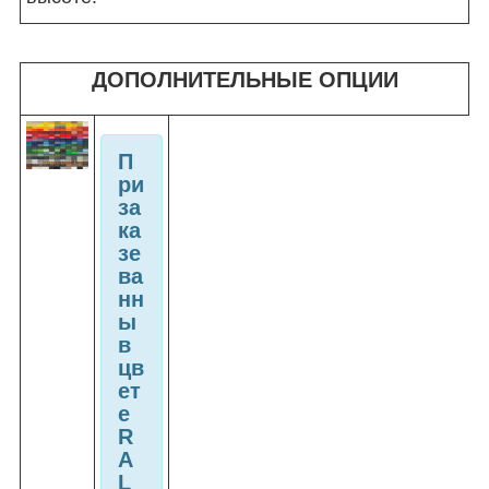
ДОПОЛНИТЕЛЬНЫЕ ОПЦИИ
П
ри
за
ка
зе
ва
нн
ы
в
цв
ет
е
R
A
L