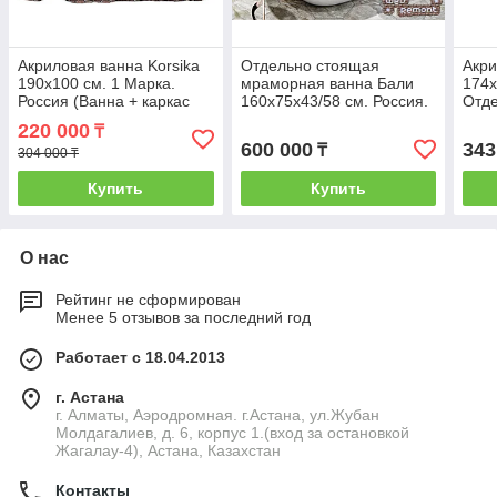
Акриловая ванна Korsika
Отдельно стоящая
Акри
190х100 см. 1 Марка.
мраморная ванна Бали
174х
Россия (Ванна + каркас
160х75х43/58 см. Россия.
Отде
+ножки)
Mark
220 000
₸
600 000
343
₸
304 000 ₸
Купить
Купить
О нас
Рейтинг не сформирован
Менее 5 отзывов за последний год
Работает с 18.04.2013
г. Астана
г. Алматы, Аэродромная. г.Астана, ул.Жубан
Молдагалиев, д. 6, корпус 1.(вход за остановкой
Жагалау-4), Астана, Казахстан
Контакты