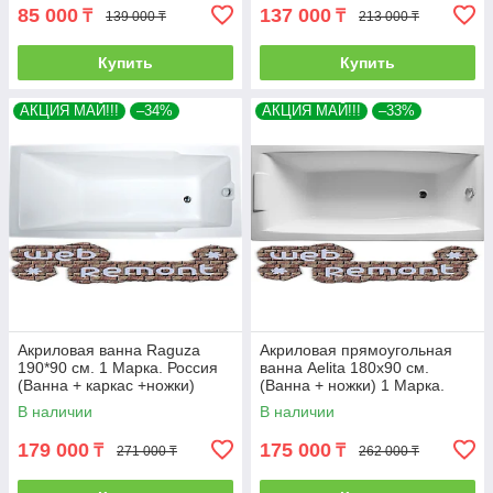
85 000
137 000
₸
₸
139 000 ₸
213 000 ₸
Купить
Купить
АКЦИЯ МАЙ!!!
–34%
АКЦИЯ МАЙ!!!
–33%
Акриловая ванна Raguza
Акриловая прямоугольная
190*90 см. 1 Марка. Россия
ванна Aelita 180х90 см.
(Ванна + каркас +ножки)
(Ванна + ножки) 1 Марка.
Россия
В наличии
В наличии
179 000
175 000
₸
₸
271 000 ₸
262 000 ₸