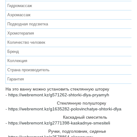
Гидромассаж
Аэромассаж
Подводная подсветка
Хромотерапия
Количество человек
Бренд
Коллекция
Страна производитель
Гарантия
На это ванну можно установить стеклянную шторку
-
https://webremont.kz/g571262-shtorki-dlya-pryamyh
Стеклянную полушторку
-
https://webremont.kz/g1635282-polovinchatye-shtorki-dlya
Каскадный смеситель
-
https://webremont.kz/g2771398-kaskadnye-smesiteli
Ручки, подголовник, сиденье
-
https://webremont.kz/g2578864-aksessuary