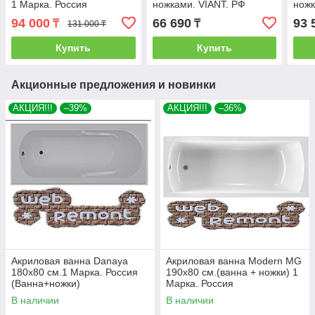
1 Марка. Россия
ножками. VIANT. РФ
ножк
94 000
66 690
93 
₸
₸
131 000 ₸
Купить
Купить
Акционные предложения и новинки
АКЦИЯ!!!
–39%
АКЦИЯ!!!
–36%
Акриловая ванна Danaya
Акриловая ванна Modern MG
180x80 см.1 Марка. Россия
190х80 см.(ванна + ножки) 1
(Ванна+ножки)
Марка. Россия
В наличии
В наличии