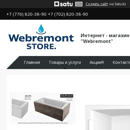
Создать сайт
на Satu.kz
+7 (776) 820-38-90
+7 (702) 820-38-90
Интернет - магазин
"Webremont"
Главная
Товары и услуги
Акции!!!
Контакт