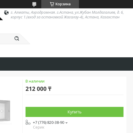
Корзина
г. Алматы, Аэродромная. г.Астана, ул.Жубан Молдагалиев, д. 6,
корпус 1.(вход за остановкой Жагалау-4), Астана, Казахстан
В наличии
212 000 ₸
Купить
+7 (776) 820-38-90
Серик