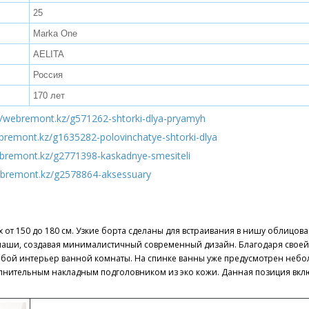
25
Marka One
AELITA
Россия
170 лет
//webremont.kz/g571262-shtorki-dlya-pryamyh
ebremont.kz/g1635282-polovinchatye-shtorki-dlya
ebremont.kz/g2771398-kaskadnye-smesiteli
ebremont.kz/g2578864-aksessuary
х от 150 до 180 см. Узкие борта сделаны для встраивания в нишу облицов
 чаши, создавая минималистичный современный дизайн. Благодаря своей
любой интерьер ванной комнаты. На спинке ванны уже предусмотрен неб
лнительным накладным подголовником из эко кожи. Данная позиция вклю