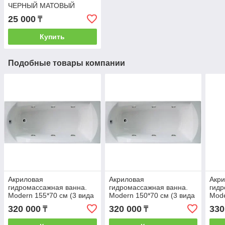
ЧЕРНЫЙ МАТОВЫЙ
25 000
₸
Купить
Подобные товары компании
Акриловая
Акриловая
Акр
гидромассажная ванна.
гидромассажная ванна.
гидр
Modern 155*70 см (3 вида
Modern 150*70 см (3 вида
Mode
массажа)
массажа)
мас
320 000
320 000
330
₸
₸