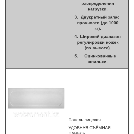
распределения
нагрузки.
Двукратный запас
прочности (до 1000
кг).
Широкий диапазон
регулировки ножек
(по высоте).
Оцинкованные
шпильки.
Панель лицевая
УДОБНАЯ СЪЁМНАЯ
ПАНЕЛЬ