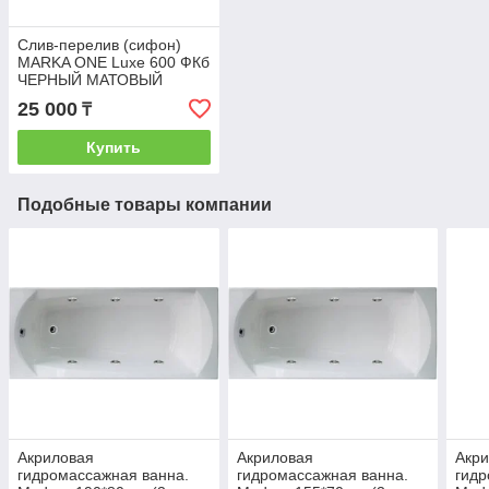
Слив-перелив (сифон)
MARKA ONE Luxe 600 ФКб
ЧЕРНЫЙ МАТОВЫЙ
25 000
₸
Купить
Подобные товары компании
Акриловая
Акриловая
Акр
гидромассажная ванна.
гидромассажная ванна.
гидр