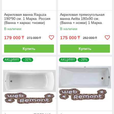
Акриловая ванна Raguza
Акриловая прямоугольная
190*90 см. 1 Марка. Россия
ванна Aelita 180х90 см.
(Ванна + каркас +ножки)
(Ванна + ножки) 1 Марка.
Россия
В наличии
В наличии
179 000
175 000
₸
₸
271 000 ₸
262 000 ₸
Купить
Купить
АКЦИЯ!!!
–31%
АКЦИЯ!!!
–28%