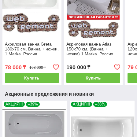
Акриловая ванна Greta
Акриловая ванна Atlas
Акри
180х70 см. Ванна + ножки.
150х70 см. (Ванна +
120х
1 Marka. Россия
ножки) 1 Marka. Россия
ножк
78 000
190 000
79 
₸
₸
103 000 ₸
Купить
Купить
Акционные предложения и новинки
АКЦИЯ!!!
–39%
АКЦИЯ!!!
–36%