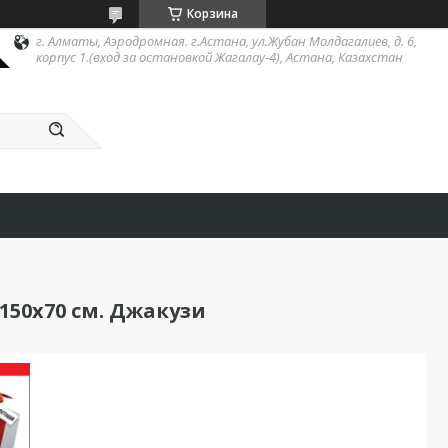
Корзина
г. Алматы, Аэродромная. г.Астана, ул.Жубан Молдагалиев, д. 6,
корпус 1.(вход за остановкой Жагалау-4), Астана, Казахстан
50х70 см. Джакузи