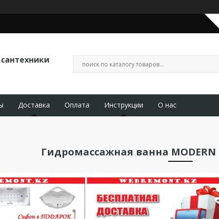
 сантехники
ы
Доставка
Оплата
Инструкции
О нас
Гидромассажная ванна MODERN 1