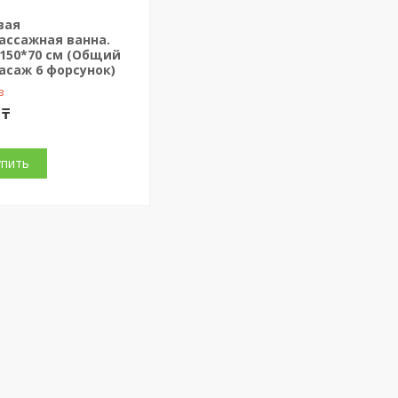
вая
ассажная ванна.
150*70 см (Общий
асаж 6 форсунок)
з
 ₸
упить