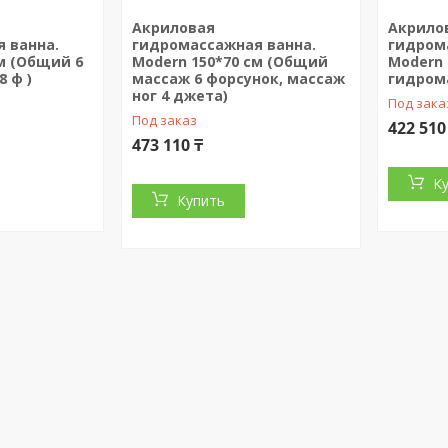
Акриловая
Акрило
 ванна.
гидромассажная ванна.
гидром
м (Общий 6
Modern 150*70 см (Общий
Modern 
8 ф )
массаж 6 форсунок, массаж
гидром
ног 4 джета)
Под зака
Под заказ
422 510
473 110 ₸
К
Купить