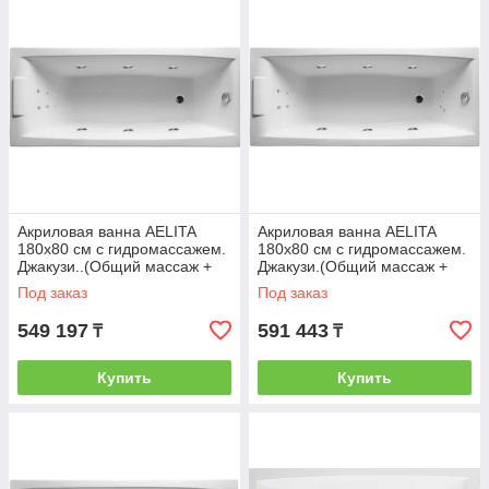
Акриловая ванна AELITA
Акриловая ванна AELITA
180х80 см с гидромассажем.
180х80 см с гидромассажем.
Джакузи..(Общий массаж +
Джакузи.(Общий массаж +
спина)
спина + ноги)
Сифон 1 1/2"х40, с полуавтоматическим сливом
Под заказ
Под заказ
(нержавеющая сталь)-переливом (пластик-
хром), для ванн и глубоких душевых поддонов.
549 197
591 443
₸
₸
Конструкция сифона S-образная, прямоточная,
самоочищающаяся.
Купить
Купить
Доставка осуществляется до указанного
клиентом адреса до подъезда.
Доставка осуществляется в течении 2-3-х
рабочих дней кроме воскресенья.