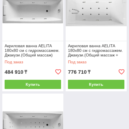
Доставка только по городу Нур - Султан (
Астана). В другие районы и города условия
доставки обсуждаются отдельно с менеджером.
Ванна поставляется в собранном виде и не требует
сборки и сложного монтажа. Достаточно подвести
воду, подключить к электрической сети и установить
панель. Обработать сантехническим силиконом при
желании.
Акриловая ванна AELITA
Акриловая ванна AELITA
180х80 см с гидромассажем.
180х80 см с гидромассажем.
Джакузи.(Общий массаж)
Джакузи.(Общий массаж +
спина + дно)
Под заказ
Под заказ
484 910
776 710
₸
₸
Купить
Купить