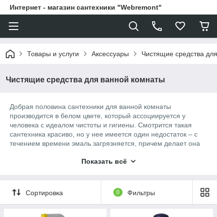
Интернет - магазин сантехники "Webremont"
Товары и услуги
Аксессуары
Чистящие средства дл
Чистящие средства для ванной комнаты
Добрая половина сантехники для ванной комнаты
производится в белом цвете, который ассоциируется у
человека с идеалом чистоты и гигиены. Смотрится такая
сантехника красиво, но у нее имеется один недостаток – с
течением времени эмаль загрязняется, причем делает она
это не поверхностно, а, так сказать, глубинно. Грязью
Показать всё
забиваются ее микропоры, и очистить их, дабы привести
ванну в порядок и придать ей первоначальный блеск,
довольно проблематично. Но, как говорится, нет ничего
невозможного, и вопрос, как отбелить ванну в домашних
Сортировка
0
Фильтры
условиях, не является исключением.