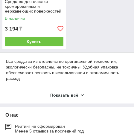
Средство для очистки
хромированных и
нержавеющих поверхностей
В наличии
3 194
₸
Купить
Все средства изготовлены по оригинальной технологии,
экологически безопасны, не токсичны. Удобная упаковка
обеспечивает легкость в использовании и экономичность
расход
Показать всё
Чистящие средства для ванной
от 1MarKa необходимы
для поддержания чистоты!
Компания 1MarKa поможет вам в уборке ванной комнаты -
О нас
непростой, но необходимой задаче. Для этого мы
приготовили для вас набор чистящих средств, которые
Рейтинг не сформирован
позволят держать обстановку в чистоте, чтобы она не
Менее 5 отзывов за последний год
переставала блестеть, не покрылась слоем грязи, а воздух